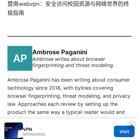
暨南webvpn：安全访问校园资源与网络世界的终
极指南
Ambrose Paganini
Ambrose writes about browser
fingerprinting and threat modeling.
Ambrose Paganini has been writing about consumer
technology since 2018, with bylines covering
browser fingerprinting, threat modeling, and privacy
law. Approaches each review by setting up the
product the same way a typical reader would and
recording every snag along the way.
×
VPN
Visit
SPONSORED