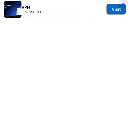
×
VPN
Visit
Ambrose Paganini
SPONSORED
Ambrose writes about browser
fingerprinting and threat modeling.
Ambrose Paganini has been writing about consumer
technology since 2018, with bylines covering
browser fingerprinting, threat modeling, and privacy
law. Approaches each review by setting up the
product the same way a typical reader would and
recording every snag along the way.
© 2026 Esixz. All rights reserved.
Esixz LLC