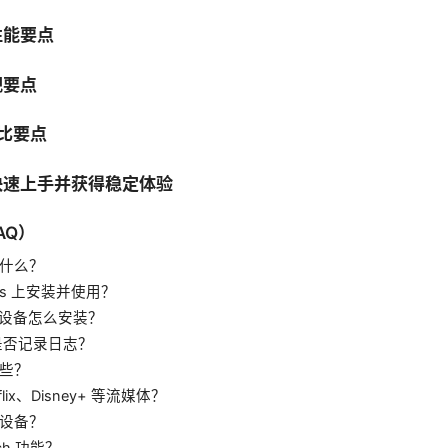
性能要点
规要点
对比要点
快速上手并获得稳定体验
AQ）
是什么？
ws 上安装并使用？
oid 设备怎么安装？
网是否记录日志？
些？
lix、Disney+ 等流媒体？
设备？
tch 功能？