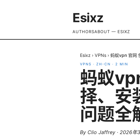
Esixz
AUTHORS
ABOUT — ESIXZ
Esixz
›
VPNs
›
蚂蚁vpn 官
VPNS
·
ZH-CN
·
2
MIN
蚂蚁vp
择、安
问题全
By
Clio Jaffrey
·
2026年