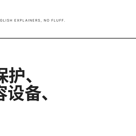
GLISH EXPLAINERS, NO FLUFF.
保护、
容设备、