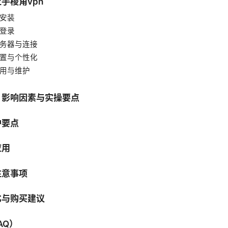
手棱角vpn
安装
登录
务器与连接
置与个性化
用与维护
：影响因素与实操要点
护要点
应用
注意事项
比与购买建议
AQ）