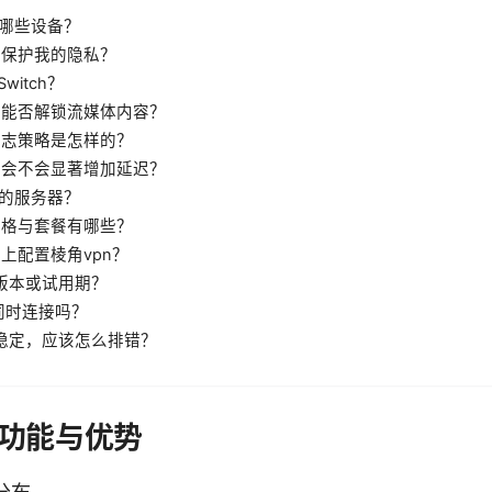
支持哪些设备？
如何保护我的隐私？
 Switch？
pn 能否解锁流媒体内容？
 的日志策略是怎样的？
pn 会不会显著增加延迟？
近的服务器？
 的价格与套餐有哪些？
器上配置棱角vpn？
费版本或试用期？
备同时连接吗？
不稳定，应该怎么排错？
心功能与优势