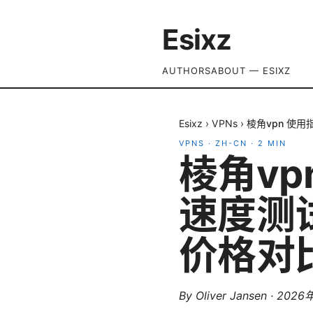
Esixz
AUTHORS
ABOUT — ESIXZ
Esixz
›
VPNs
›
棱角vpn 使
VPNS
·
ZH-CN
·
2
MIN
棱角v
速度测
价格对
By
Oliver Jansen
·
2026