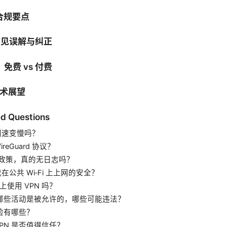
合规要点
的常见误解与纠正
免费 vs 付费
技术展望
d Questions
网速变慢吗？
reGuard 协议？
”政策，真的无日志吗？
在公共 Wi‑Fi 上上网的安全？
使用 VPN 吗？
时，哪些活动是被允许的，哪些可能违法？
风险有哪些？
PN 是否值得信任？