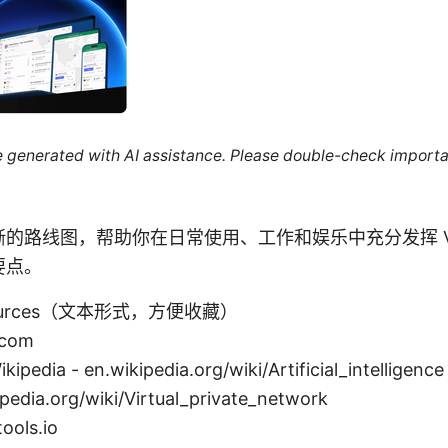
re generated with AI assistance. Please double-check importa
的路线图，帮助你在日常使用、工作和娱乐中充分发挥 V
要点。
Resources（文本形式，方便收藏）
.com
Wikipedia - en.wikipedia.org/wiki/Artificial_intelligence
dia.org/wiki/Virtual_private_network
ols.io