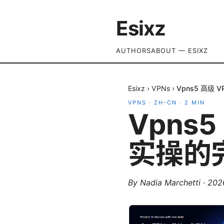
Esixz
AUTHORS
ABOUT — ESIXZ
Esixz
›
VPNs
›
Vpns5 高级
VPNS
·
ZH-CN
·
2
MIN
Vpns
实操的
By
Nadia Marchetti
·
20