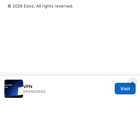
© 2026 Esixz. All rights reserved.
×
VPN
Visit
SPONSORED
Esixz LLC
Unter den Linden 21
Berlin, Berlin, 10115
DE
press@esixz.com