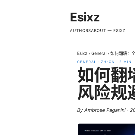
Esixz
AUTHORS
ABOUT — ESIXZ
Esixz
›
General
›
如何翻墙：
GENERAL
·
ZH-CN
·
2
MIN
如何翻
风险规
By
Ambrose Paganini
·
2