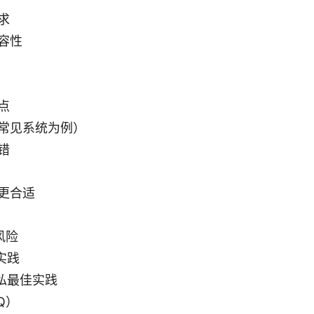
求
容性
点
常见系统为例）
错
更合适
风险
实践
私最佳实践
Q）