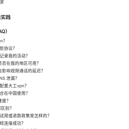
求
佳实践
AQ）
n？
哪些协议？
会记录我的活动？
 是否在我的地区可用？
不会影响视频通话的延迟？
NS 泄漏？
配置大工vpn？
适合在中国使用？
 速度？
何区别？
免费试用或退款政策是怎样的？
经连接成功？