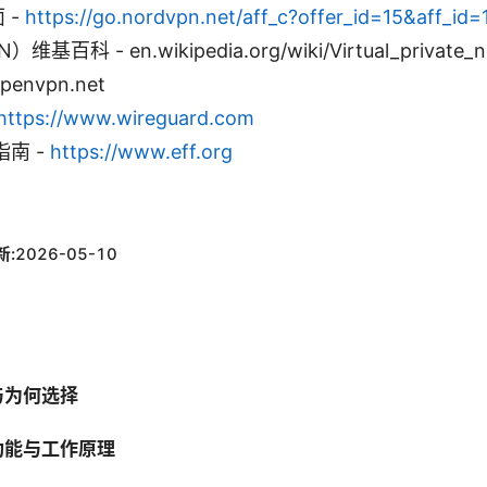
 -
https://go.nordvpn.net/aff_c?offer_id=15&aff_id
科 - en.wikipedia.org/wiki/Virtual_private_n
penvpn.net
https://www.wireguard.com
南 -
https://www.eff.org
新:
2026-05-10
与为何选择
心功能与工作原理