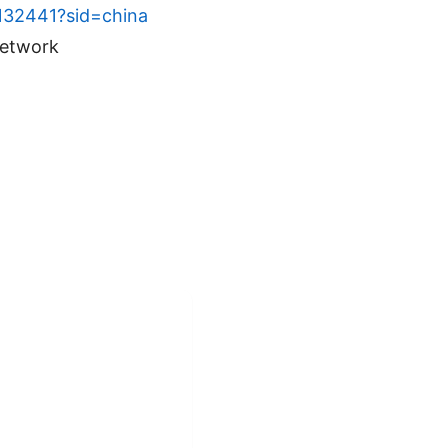
=132441?sid=china
etwork