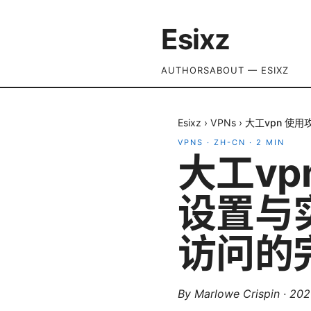
Esixz
AUTHORS
ABOUT — ESIXZ
Esixz
›
VPNs
›
大工vpn 使
VPNS
·
ZH-CN
·
2
MIN
大工v
设置与
访问的
By
Marlowe Crispin
·
20