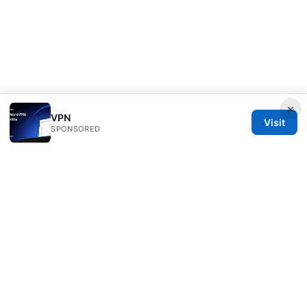
×
VPN
Visit
SPONSORED
Esixz LLC
Unter den Linden 21
Berlin, Berlin, 10115
DE
press@esixz.com
+49 30 7066966
About
Privacy Policy
Terms of Use