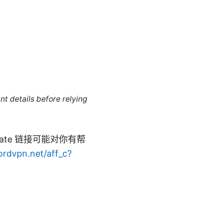
nt details before relying
ate 链接可能对你有帮
ordvpn.net/aff_c?