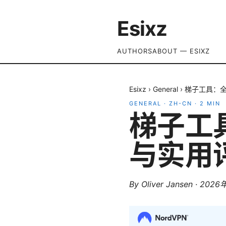
Esixz
AUTHORS
ABOUT — ESIXZ
Esixz
›
General
›
梯子工具：全
GENERAL
·
ZH-CN
·
2
MIN
梯子工
与实用
By
Oliver Jansen
·
2026