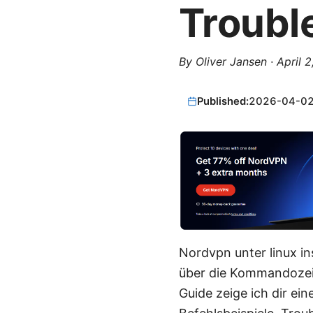
Troubl
By
Oliver Jansen
·
April 
Published:
2026-04-0
Nordvpn unter linux ins
über die Kommandozeil
Guide zeige ich dir ein