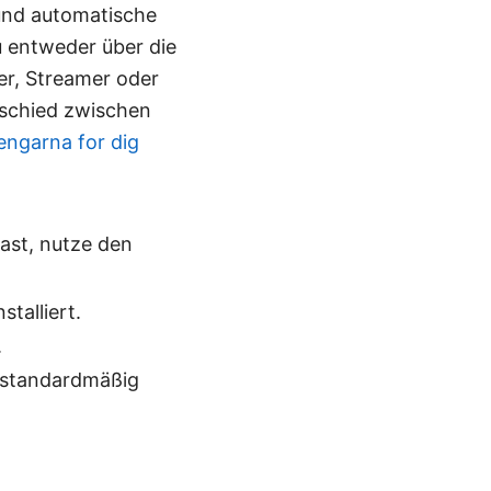
 und automatische
u entweder über die
er, Streamer oder
erschied zwischen
engarna for dig
ast, nutze den
stalliert.
.
6 standardmäßig