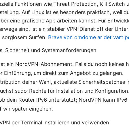
ielle Funktionen wie Threat Protection, Kill Switch
ellung. Auf Linux ist es besonders praktisch, weil d
er eine grafische App arbeiten kannst. Für Entwickl
erwegs sind, ist ein stabiler VPN-Dienst oft der Unt
 sorglosem Surfen.
Brave vpn omdome ar det vart p
s, Sicherheit und Systemanforderungen
gst ein NordVPN-Abonnement. Falls du noch keines h
 der Einführung, um direkt zum Angebot zu gelangen.
ribution deiner Wahl, aktuellste Sicherheitspatches in
auchst sudo-Rechte für Installation und Konfiguration
 ob dein Router IPv6 unterstützt; NordVPN kann IPv
f wir später eingehen.
dVPN per Terminal installieren und verwenden