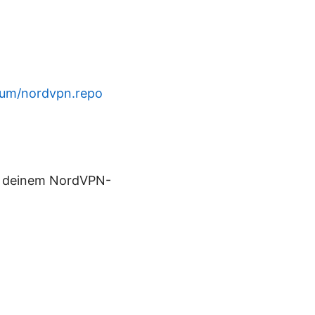
yum/nordvpn.repo
it deinem NordVPN-