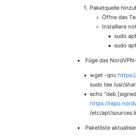
Paketquelle hinz
Öffne das Te
Installiere n
sudo ap
sudo apt
Füge das NordVPN-
wget -qnc
https:
sudo tee /usr/sha
echo "deb [signe
https://repo.nor
/etc/apt/sources.l
Paketliste aktualisi