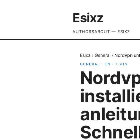
Esixz
AUTHORS
ABOUT — ESIXZ
Esixz
›
General
›
Nordvpn unte
GENERAL
·
EN
·
7
MIN
Nordvp
install
anleitu
Schnell