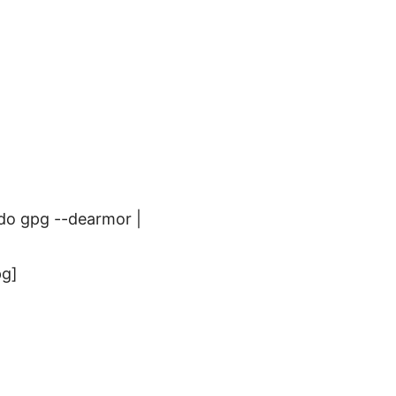
do gpg --dearmor |
pg]