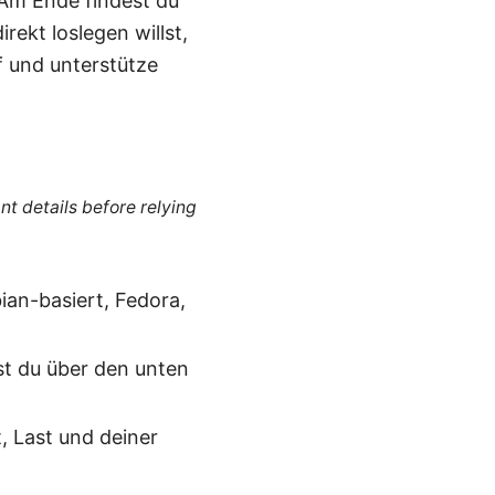
Am Ende findest du
ekt loslegen willst,
f und unterstütze
nt details before relying
ian-basiert, Fedora,
st du über den unten
, Last und deiner