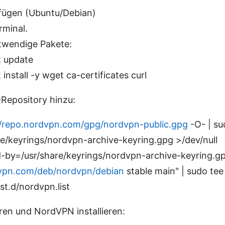
ufügen (Ubuntu/Debian)
rminal.
otwendige Pakete:
t update
 install -y wget ca-certificates curl
Repository hinzu:
//repo.nordvpn.com/gpg/nordvpn-public.gpg
-O- | su
re/keyrings/nordvpn-archive-keyring.gpg >/dev/null
d-by=/usr/share/keyrings/nordvpn-archive-keyring.g
dvpn.com/deb/nordvpn/debian
stable main" | sudo tee
ist.d/nordvpn.list
eren und NordVPN installieren: