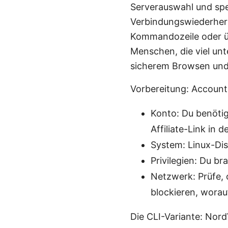
Serverauswahl und spez
Verbindungswiederherst
Kommandozeile oder üb
Menschen, die viel unt
sicherem Browsen und
Vorbereitung: Account
Konto: Du benöti
Affiliate-Link in
System: Linux-Dist
Privilegien: Du br
Netzwerk: Prüfe,
blockieren, worau
Die CLI-Variante: Nor