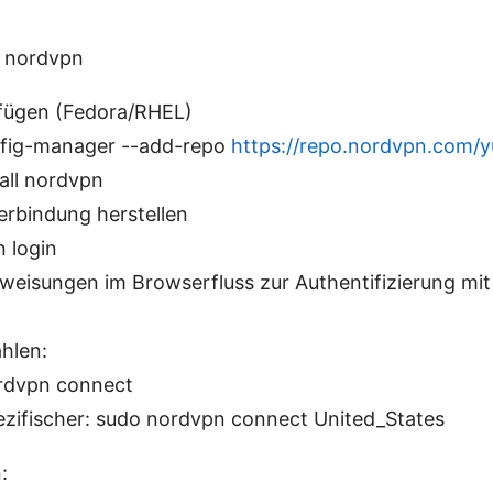
y nordvpn
ufügen (Fedora/RHEL)
nfig-manager --add-repo
https://repo.nordvpn.com/
all nordvpn
rbindung herstellen
 login
weisungen im Browserfluss zur Authentifizierung m
hlen:
rdvpn connect
zifischer: sudo nordvpn connect United_States
: