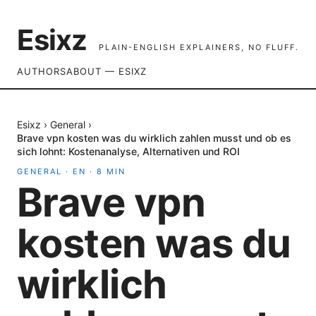
Esixz
PLAIN-ENGLISH EXPLAINERS, NO FLUFF.
AUTHORS
ABOUT — ESIXZ
Esixz
›
General
›
Brave vpn kosten was du wirklich zahlen musst und ob es
sich lohnt: Kostenanalyse, Alternativen und ROI
GENERAL
·
EN
·
8
MIN
Brave vpn
kosten was du
wirklich