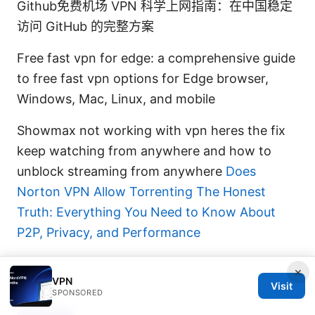
Github免费机场 VPN 科学上网指南：在中国稳定
访问 GitHub 的完整方案
Free fast vpn for edge: a comprehensive guide
to free fast vpn options for Edge browser,
Windows, Mac, Linux, and mobile
Showmax not working with vpn heres the fix
keep watching from anywhere and how to
unblock streaming from anywhere
Does
Norton VPN Allow Torrenting The Honest
Truth: Everything You Need to Know About
P2P, Privacy, and Performance
×
VPN
Visit
SPONSORED