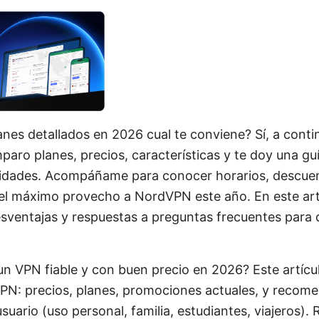
nes detallados en 2026 cual te conviene? Sí, a contin
aro planes, precios, características y te doy una guía
sidades. Acompáñame para conocer horarios, descue
el máximo provecho a NordVPN este año. En este artí
desventajas y respuestas a preguntas frecuentes para
n VPN fiable y con buen precio en 2026? Este artícul
N: precios, planes, promociones actuales, y recom
usuario (uso personal, familia, estudiantes, viajeros).