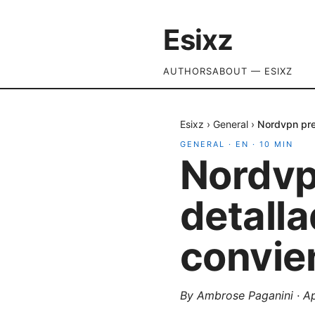
Esixz
AUTHORS
ABOUT — ESIXZ
Esixz
›
General
›
Nordvpn pre
GENERAL
·
EN
·
10
MIN
Nordvp
detalla
convie
By
Ambrose Paganini
·
Ap