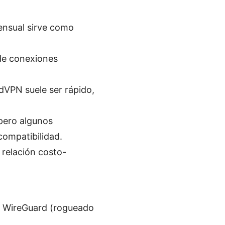
ensual sirve como
 de conexiones
dVPN suele ser rápido,
pero algunos
compatibilidad.
 relación costo-
o WireGuard (rogueado