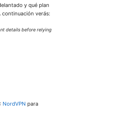
delantado y qué plan
A continuación verás:
nt details before relying
N:
NordVPN
para