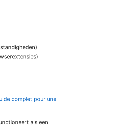
mstandigheden)
owserextensies)
guide complet pour une
nctioneert als een