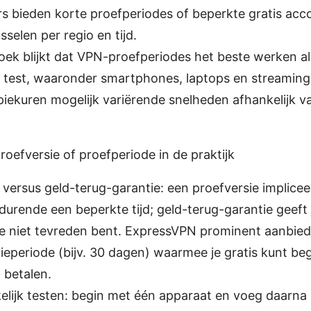
 bieden korte proefperiodes of beperkte gratis acc
selen per regio en tijd.
oek blijkt dat VPN-proefperiodes het beste werken al
k test, waaronder smartphones, laptops en streaming
piekuren mogelijk variërende snelheden afhankelijk va
roefversie of proefperiode in de praktijk
 versus geld-terug-garantie: een proefversie implicee
durende een beperkte tijd; geld-terug-garantie geeft 
 je niet tevreden bent. ExpressVPN prominent aanbied
ieperiode (bijv. 30 dagen) waarmee je gratis kunt beg
t betalen.
lijk testen: begin met één apparaat en voeg daarna