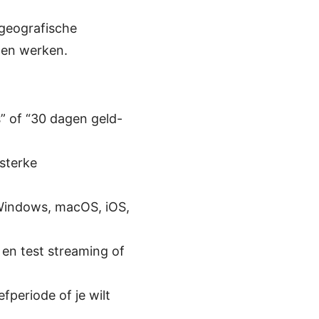
e geografische
men werken.
s” of “30 dagen geld-
sterke
(Windows, macOS, iOS,
 en test streaming of
fperiode of je wilt