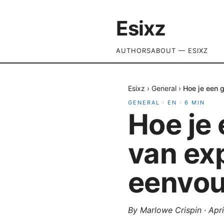
Esixz
AUTHORS
ABOUT — ESIXZ
Esixz
›
General
›
Hoe je een 
GENERAL
·
EN
·
6
MIN
Hoe je 
van exp
eenvou
By
Marlowe Crispin
·
Apri