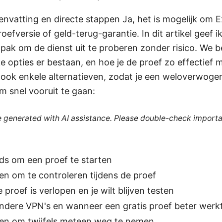
envatting en directe stappen Ja, het is mogelijk om Ex
roefversie of geld-terug-garantie. In dit artikel geef 
pak om de dienst uit te proberen zonder risico. We 
e opties er bestaan, en hoe je de proef zo effectief 
k ook enkele alternatieven, zodat je een weloverwog
 snel vooruit te gaan:
re generated with AI assistance. Please double-check importa
ds om een proef te starten
ren om te controleren tijdens de proef
 proef is verlopen en je wilt blijven testen
andere VPN's en wanneer een gratis proef beter werk
gen om twijfels meteen weg te nemen