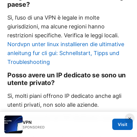
paese?
Sì, l’uso di una VPN è legale in molte
giurisdizioni, ma alcune regioni hanno
restrizioni specifiche. Verifica le leggi locali.
Nordvpn unter linux installieren die ultimative
anleitung fur cli gui: Schnellstart, Tipps und
Troubleshooting
Posso avere un IP dedicato se sono un
utente privato?
Sì, molti piani offrono IP dedicato anche agli
utenti privati, non solo alle aziende.
Cosa succede se l’IP dedicato viene
×
VPN
bloccato?
Visit
SPONSORED