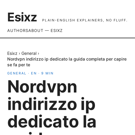
Esixz
PLAIN-ENGLISH EXPLAINERS, NO FLUFF.
AUTHORS
ABOUT — ESIXZ
Esixz
›
General
›
Nordvpn indirizzo ip dedicato la guida completa per capire
se fa per te
GENERAL
·
EN
·
9
MIN
Nordvpn
indirizzo ip
dedicato la