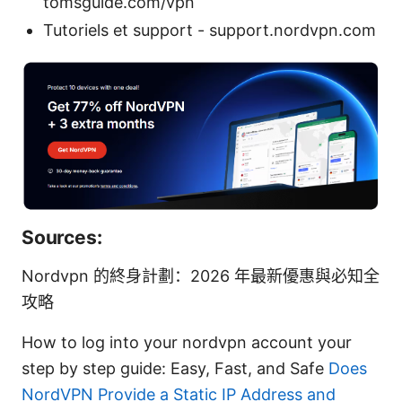
tomsguide.com/vpn
Tutoriels et support - support.nordvpn.com
Sources:
Nordvpn 的終身計劃：2026 年最新優惠與必知全
攻略
How to log into your nordvpn account your
step by step guide: Easy, Fast, and Safe
Does
NordVPN Provide a Static IP Address and