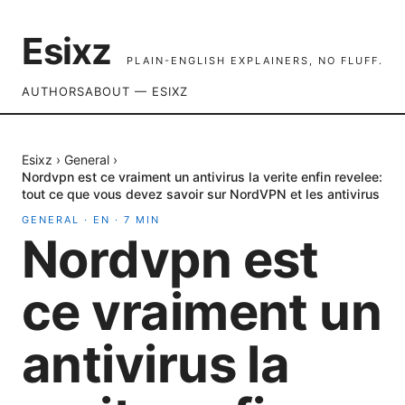
Esixz
PLAIN-ENGLISH EXPLAINERS, NO FLUFF.
AUTHORS
ABOUT — ESIXZ
Esixz
›
General
›
Nordvpn est ce vraiment un antivirus la verite enfin revelee:
tout ce que vous devez savoir sur NordVPN et les antivirus
GENERAL
·
EN
·
7
MIN
Nordvpn est
ce vraiment un
antivirus la