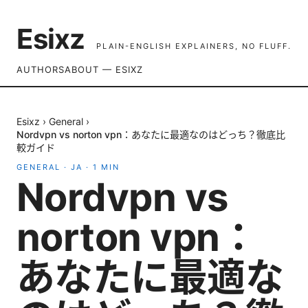
Esixz
PLAIN-ENGLISH EXPLAINERS, NO FLUFF.
AUTHORS
ABOUT — ESIXZ
Esixz
›
General
›
Nordvpn vs norton vpn：あなたに最適なのはどっち？徹底比
較ガイド
GENERAL
·
JA
·
1
MIN
Nordvpn vs
norton vpn：
あなたに最適な