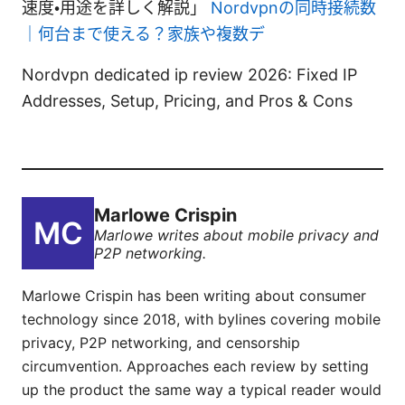
速度・用途を詳しく解説」
Nordvpnの同時接続数
｜何台まで使える？家族や複数デ
Nordvpn dedicated ip review 2026: Fixed IP
Addresses, Setup, Pricing, and Pros & Cons
Marlowe Crispin
Marlowe writes about mobile privacy and
P2P networking.
Marlowe Crispin has been writing about consumer
technology since 2018, with bylines covering mobile
privacy, P2P networking, and censorship
circumvention. Approaches each review by setting
up the product the same way a typical reader would