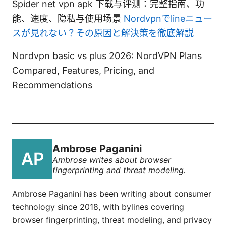
Spider net vpn apk 下载与评测：完整指南、功
能、速度、隐私与使用场景
Nordvpnでlineニュー
スが見れない？その原因と解決策を徹底解説
Nordvpn basic vs plus 2026: NordVPN Plans
Compared, Features, Pricing, and
Recommendations
Ambrose Paganini
Ambrose writes about browser
fingerprinting and threat modeling.
Ambrose Paganini has been writing about consumer
technology since 2018, with bylines covering
browser fingerprinting, threat modeling, and privacy