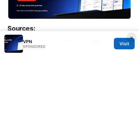
Sources:
×
Vpn连不上怎么办与排查指南：全面解决VPN连接
VPN
Visit
SPONSORED
失败问题
Unpacking the NordVPN Cost Per Month in
the UK: Your Ultimate Price Guide
Nordvpnで
amazon prime videoが視聴できない？原因と最
新の解決策を
Nordvpn 30 天免費試用：真實體驗與深度指南
2026 最新版 全面解析與實用技巧
Edge vpn fast secure vpn for streaming,
gaming, privacy, and edge computing