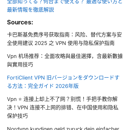
全部知ってる？何台まで使える？ 最適な使い方と
最新情報を徹底解説
Sources:
卡巴斯基免费序号获取指南：风险、替代方案与安
全使用建议 2025 之 VPN 使用与隐私保护指南
Vpn 机场推荐：全面攻略與最佳選擇，含最新數據
與實用技巧
FortiClient VPN 旧バージョンをダウンロードす
る方法：完全ガイド 2026年版
Vpn ⭐ 连接上却上不了网？别慌！手把手教你解
决！VPN 连接不上网的排错、在中国使用和隐私
保护技巧
Nordvpn kundigen geld zuruck dein einfacher