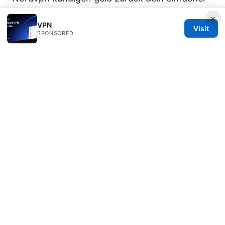
weg zur erstattung: So holst du dein Geld
×
VPN
Zurück Von NordVPN
Fortigate vpn 設定例：初
Visit
SPONSORED
心者から上級者まで完全ガイド（2026年最新
版） - まとめと実践ガイド
Nadia Marchetti
Nadia writes about threat modeling and
secure messaging.
Nadia Marchetti has been writing about consumer
technology since 2018, with bylines covering threat
modeling, secure messaging, and censorship
circumvention. Approaches each review by setting
up the product the same way a typical reader would