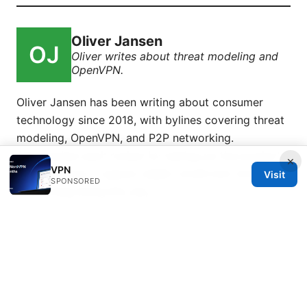
Oliver Jansen
Oliver writes about threat modeling and
OpenVPN.
Oliver Jansen has been writing about consumer
technology since 2018, with bylines covering threat
modeling, OpenVPN, and P2P networking.
Approaches each review by setting up the product
×
VPN
the same way a typical reader would and recording
Visit
SPONSORED
every snag along the way.
© 2026 Esixz. All rights reserved.