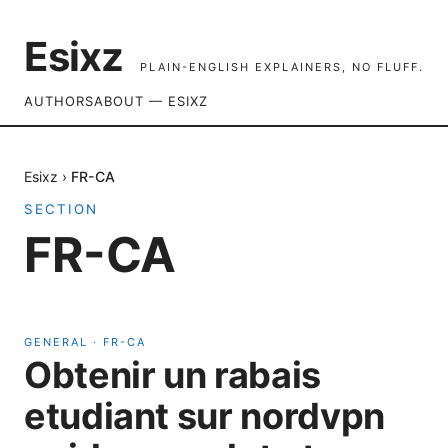
Esixz
PLAIN-ENGLISH EXPLAINERS, NO FLUFF.
AUTHORS
ABOUT — ESIXZ
Esixz
›
FR-CA
SECTION
FR-CA
GENERAL
·
FR-CA
Obtenir un rabais
etudiant sur nordvpn