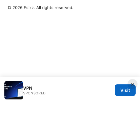
© 2026 Esixz. All rights reserved.
×
VPN
Visit
SPONSORED
Esixz LLC
Unter den Linden 21
Berlin, Berlin, 10115
DE
press@esixz.com