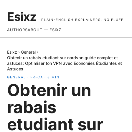
Esixz
PLAIN-ENGLISH EXPLAINERS, NO FLUFF.
AUTHORS
ABOUT — ESIXZ
Esixz
›
General
›
Obtenir un rabais etudiant sur nordvpn guide complet et
astuces: Optimiser ton VPN avec Économies Étudiantes et
Astuces
GENERAL
·
FR-CA
·
8
MIN
Obtenir un
rabais
etudiant sur