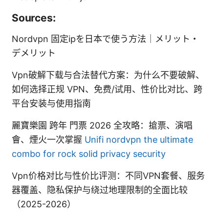
Sources:
Nordvpn 固定ipを日本で使う方法｜メリット・
デメリット
Vpn破解下载与合法替代方案：为什么不要破解、
如何选择正规 VPN、免费/试用、性价比对比、跨
平台安装与使用指南
麗寶樂園 跨年 門票 2026 全攻略：搶票、演唱
會、煙火一次掌握
Unifi nordvpn the ultimate
combo for rock solid privacy security
Vpn价格对比与性价比评测：不同VPN套餐、服务
器覆盖、隐私保护与绕过地理限制的全面比较
（2025-2026）