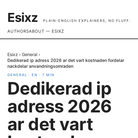
Esixz
PLAIN-ENGLISH EXPLAINERS, NO FLUFF.
AUTHORS
ABOUT — ESIXZ
Esixz
›
General
›
Dedikerad ip adress 2026 ar det vart kostnaden fordelar
nackdelar anvandningsomraden
GENERAL
·
EN
·
7
MIN
Dedikerad ip
adress 2026
ar det vart