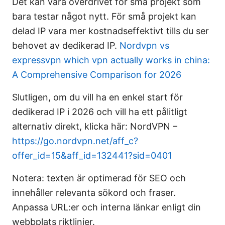
Det kan vara överdrivet för små projekt som
bara testar något nytt. För små projekt kan
delad IP vara mer kostnadseffektivt tills du ser
behovet av dedikerad IP.
Nordvpn vs
expressvpn which vpn actually works in china:
A Comprehensive Comparison for 2026
Slutligen, om du vill ha en enkel start för
dedikerad IP i 2026 och vill ha ett pålitligt
alternativ direkt, klicka här: NordVPN –
https://go.nordvpn.net/aff_c?
offer_id=15&aff_id=132441?sid=0401
Notera: texten är optimerad för SEO och
innehåller relevanta sökord och fraser.
Anpassa URL:er och interna länkar enligt din
webbplats riktlinjer.