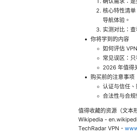
确认需求：是
核心特性清单：
导航体验。
实测对比：查
你将学到的内容
如何评估 VP
常见误区：只
2026 年值
购买前的注意事项
认证与信任、
合法性与合规
值得收藏的资源（文本形式，非点击链
Wikipedia - en.wikiped
TechRadar VPN -
www