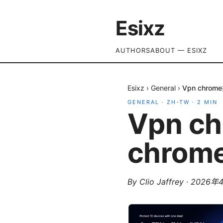
Esixz
AUTHORS
ABOUT — ESIXZ
Esixz
›
General
›
Vpn chr
GENERAL
·
ZH-TW
·
2
MIN
Vpn 
chro
By
Clio Jaffrey
·
2026年