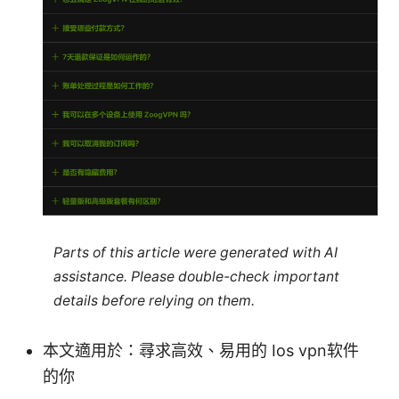
Parts of this article were generated with AI
assistance. Please double-check important
details before relying on them.
本文適用於：尋求高效、易用的 Ios vpn软件
的你