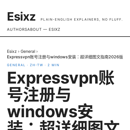
Esixz
PLAIN-ENGLISH EXPLAINERS, NO FLUFF.
AUTHORS
ABOUT — ESIXZ
Esixz
›
General
›
Expressvpn账号注册与windows安装：超详细图文指南2026版
GENERAL
·
ZH-TW
·
2
MIN
Expressvpn账
号注册与
windows安
装：超详细图文