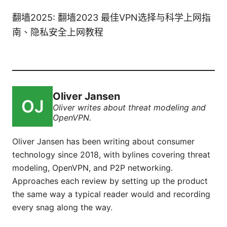
翻墙2025: 翻墙2023 最佳VPN选择与科学上网指
南、隐私安全上网教程
Oliver Jansen
Oliver writes about threat modeling and
OpenVPN.
Oliver Jansen has been writing about consumer
technology since 2018, with bylines covering threat
modeling, OpenVPN, and P2P networking.
Approaches each review by setting up the product
the same way a typical reader would and recording
every snag along the way.