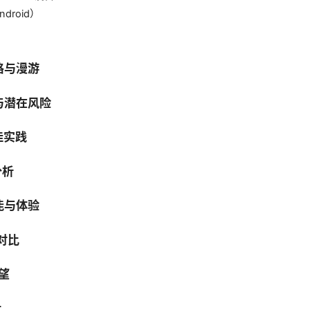
ndroid）
格与漫游
与潜在风险
佳实践
分析
能与体验
的对比
展望
比