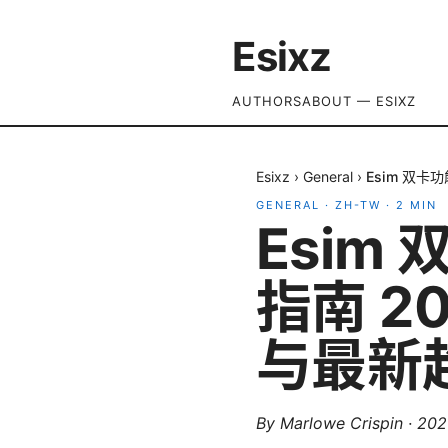
Esixz
AUTHORS
ABOUT — ESIXZ
Esixz
›
General
›
Esim 双
GENERAL
·
ZH-TW
·
2
MIN
Esim
指南 
与最新
By
Marlowe Crispin
·
20