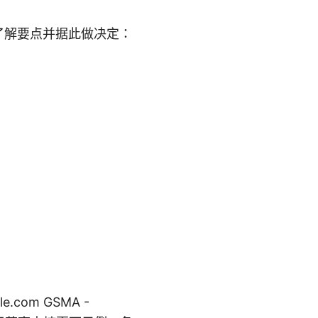
速了解要点并据此做决定：
le.com GSMA -