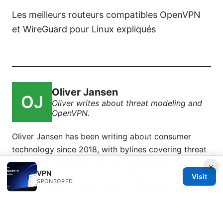
Les meilleurs routeurs compatibles OpenVPN
et WireGuard pour Linux expliqués
Oliver Jansen
Oliver writes about threat modeling and
OpenVPN.
Oliver Jansen has been writing about consumer
technology since 2018, with bylines covering threat
modeling, OpenVPN, and P2P networking.
×
VPN
Approaches each review by setting up the product
Visit
SPONSORED
the same way a typical reader would and recording
every snag along the way.