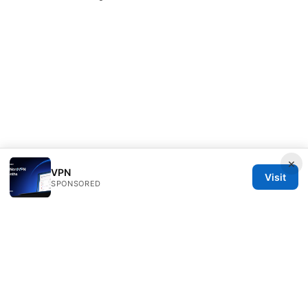
×
VPN
Visit
SPONSORED
Esixz LLC
Unter den Linden 21
Berlin, Berlin, 10115
DE
press@esixz.com
+49 30 7066966