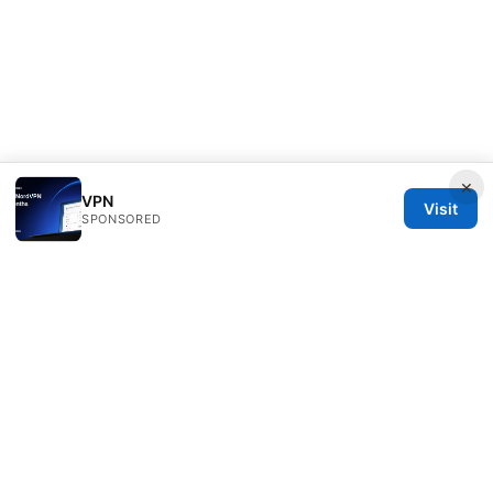
×
VPN
Visit
SPONSORED
Esixz LLC
Unter den Linden 21
Berlin, Berlin, 10115
DE
press@esixz.com
+49 30 7066966
About
Privacy Policy
Terms of Use