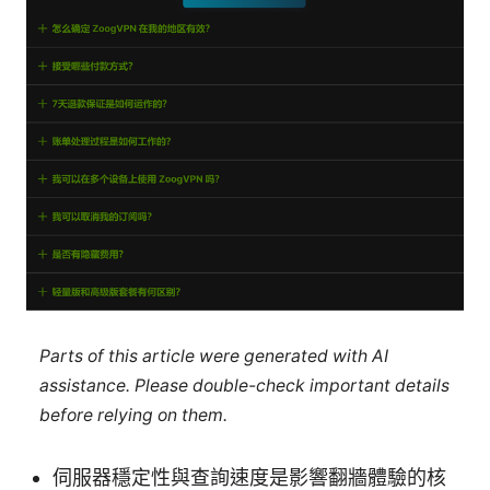
Parts of this article were generated with AI
assistance. Please double-check important details
before relying on them.
伺服器穩定性與查詢速度是影響翻牆體驗的核