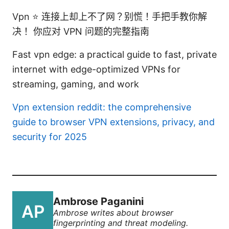
Vpn ⭐ 连接上却上不了网？别慌！手把手教你解
决！ 你应对 VPN 问题的完整指南
Fast vpn edge: a practical guide to fast, private
internet with edge-optimized VPNs for
streaming, gaming, and work
Vpn extension reddit: the comprehensive
guide to browser VPN extensions, privacy, and
security for 2025
Ambrose Paganini
Ambrose writes about browser
fingerprinting and threat modeling.