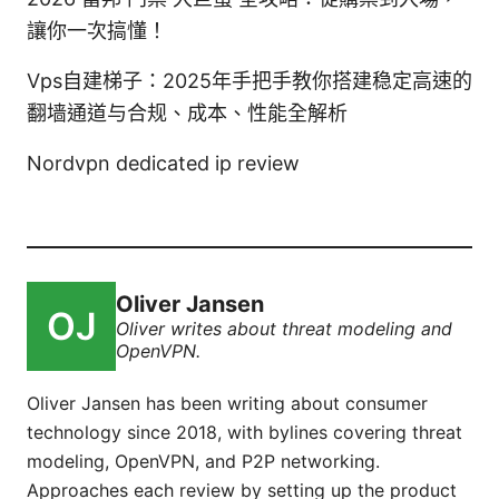
讓你一次搞懂！
Vps自建梯子：2025年手把手教你搭建稳定高速的
翻墙通道与合规、成本、性能全解析
Nordvpn dedicated ip review
Oliver Jansen
Oliver writes about threat modeling and
OpenVPN.
Oliver Jansen has been writing about consumer
technology since 2018, with bylines covering threat
modeling, OpenVPN, and P2P networking.
Approaches each review by setting up the product