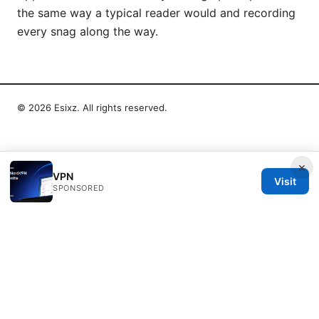
the same way a typical reader would and recording
every snag along the way.
© 2026 Esixz. All rights reserved.
×
VPN
Visit
SPONSORED
Esixz LLC
Unter den Linden 21
Berlin, Berlin, 10115
DE
press@esixz.com
+49 30 7066966