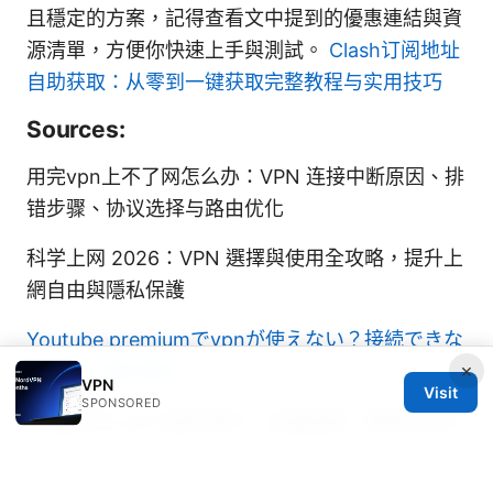
且穩定的方案，記得查看文中提到的優惠連結與資
源清單，方便你快速上手與測試。
Clash订阅地址
自助获取：从零到一键获取完整教程与实用技巧
Sources:
用完vpn上不了网怎么办：VPN 连接中断原因、排
错步骤、协议选择与路由优化
科学上网 2026：VPN 選擇與使用全攻略，提升上
網自由與隱私保護
Youtube premiumでvpnが使えない？接続できな
×
い原因と解決策を
VPN
Visit
SPONSORED
“设置安全 vpn 连接”窗口：全面指南，确保你的上
网隐私与安全