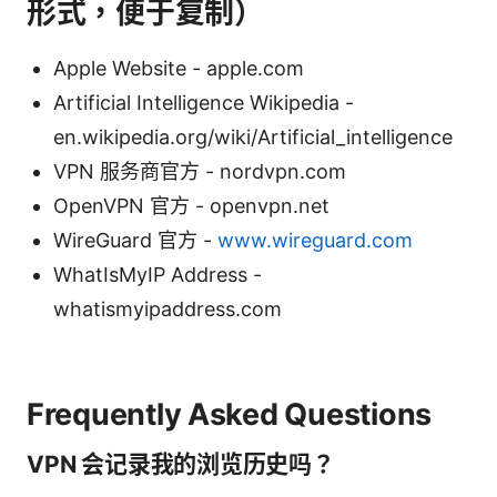
形式，便于复制）
Apple Website - apple.com
Artificial Intelligence Wikipedia -
en.wikipedia.org/wiki/Artificial_intelligence
VPN 服务商官方 - nordvpn.com
OpenVPN 官方 - openvpn.net
WireGuard 官方 -
www.wireguard.com
WhatIsMyIP Address -
whatismyipaddress.com
Frequently Asked Questions
VPN 会记录我的浏览历史吗？