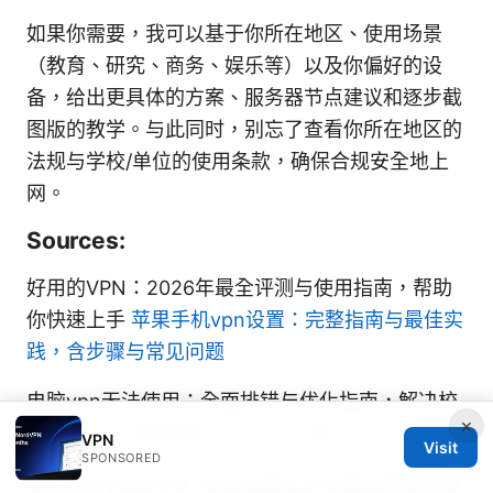
如果你需要，我可以基于你所在地区、使用场景
（教育、研究、商务、娱乐等）以及你偏好的设
备，给出更具体的方案、服务器节点建议和逐步截
图版的教学。与此同时，别忘了查看你所在地区的
法规与学校/单位的使用条款，确保合规安全地上
网。
Sources:
好用的VPN：2026年最全评测与使用指南，帮助
你快速上手
苹果手机vpn设置：完整指南与最佳实
践，含步骤与常见问题
电脑vpn无法使用：全面排错与优化指南，解决校
×
园、办公、家庭网络中的 VPN 问题
VPN
Visit
SPONSORED
如何关闭youtube广告以及通过VPN提升观影体验