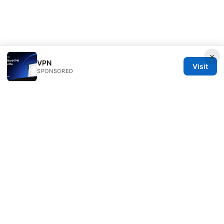
×
VPN
Visit
SPONSORED
Esixz LLC
Unter den Linden 21
Berlin, Berlin, 10115
DE
press@esixz.com
+49 30 7066966
About
Privacy Policy
Terms of Use