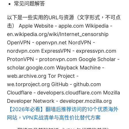
常见问题解答
以下是一些实用的URL与资源（文字形式，不可点
击） Apple Website - apple.com Wikipedia -
en.wikipedia.org/wiki/Internet_censorship
OpenVPN - openvpn.net NordVPN -
nordvpn.com ExpressVPN - expressvpn.com
ProtonVPN - protonvpn.com Google Scholar -
scholar.google.com Wayback Machine -
web.archive.org Tor Project -
we.torproject.org GitHub - github.com
Cloudflare - developers.cloudflare.com Mozilla
Developer Network - developer.mozilla.org
【2026年必看】翻墙后推荐访问的10个优质海外
网站，VPN实战清单与高性价比替代方案