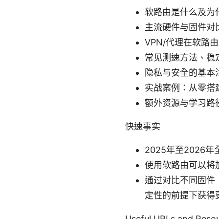
软路由是什么及为
主流硬件与固件对
VPN/代理在软路
常见测速方法、稳
隐私与安全的基本
实战案例：从零搭
额外资源与学习路
快速事实
2025年至202
使用软路由可以将
通过对比不同固件（如
定性的前提下获得
Useful URLs and Resour