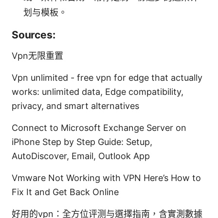
划与模板。
Sources:
Vpn无限重置
Vpn unlimited - free vpn for edge that actually
works: unlimited data, Edge compatibility,
privacy, and smart alternatives
Connect to Microsoft Exchange Server on
iPhone Step by Step Guide: Setup,
AutoDiscover, Email, Outlook App
Vmware Not Working with VPN Here’s How to
Fix It and Get Back Online
好用的vpn：全方位评测与選擇指南，含實測數據