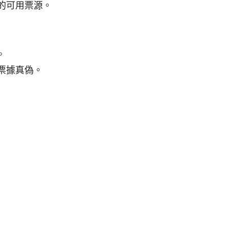
的可用票源。
。
票據真偽。