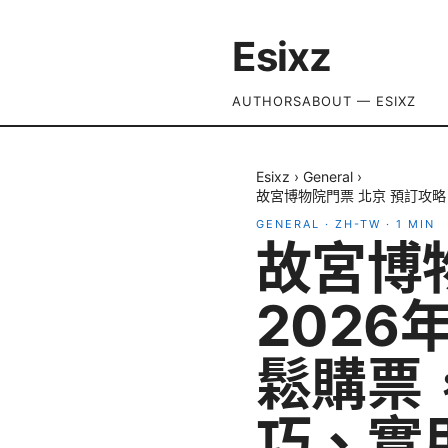
Esixz
AUTHORS
ABOUT — ESIXZ
Esixz
›
General
›
故宮博物院門票 北京 預訂攻
GENERAL
·
ZH-TW
·
1
MIN
故宮博
202
鬆購票
巧、實