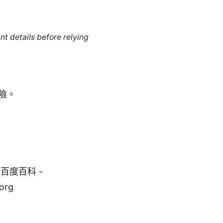
nt details before relying
險。
 百度百科 -
.org