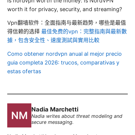
Is nordvpn worth the money: Is NordVPN
worth it for privacy, security, and streaming?
Vpn翻墙软件：全面指南与最新趋势，哪些是最值
得信赖的选择
最佳免费的vpn：完整指南與最新數
據，包含安全性、速度測試與實用比較
Como obtener nordvpn anual al mejor precio
guia completa 2026: trucos, comparativas y
estas ofertas
Nadia Marchetti
Nadia writes about threat modeling and
secure messaging.