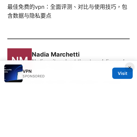
最佳免费的vpn：全面评测、对比与使用技巧，包
含数据与隐私要点
Nadia Marchetti
Nadia writes about threat modeling and
×
secure messaging.
VPN
Visit
SPONSORED
Nadia Marchetti has been writing about consumer
technology since 2018, with bylines covering threat
modeling, secure messaging, and censorship
circumvention. Approaches each review by setting
up the product the same way a typical reader would
and recording every snag along the way.