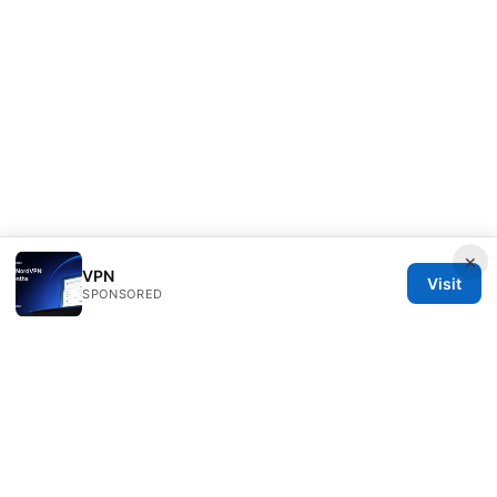
×
VPN
Visit
SPONSORED
Esixz LLC
Unter den Linden 21
Berlin, Berlin, 10115
DE
press@esixz.com
+49 30 7066966