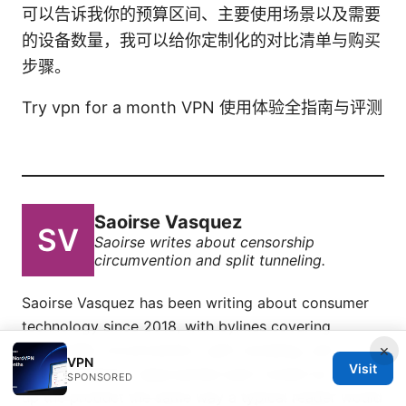
可以告诉我你的预算区间、主要使用场景以及需要
的设备数量，我可以给你定制化的对比清单与购买
步骤。
Try vpn for a month VPN 使用体验全指南与评测
Saoirse Vasquez
Saoirse writes about censorship
circumvention and split tunneling.
Saoirse Vasquez has been writing about consumer
technology since 2018, with bylines covering
censorship circumvention, split tunneling, and
×
VPN
Visit
tracker analysis. Approaches each review by setting
SPONSORED
up the product the same way a typical reader would