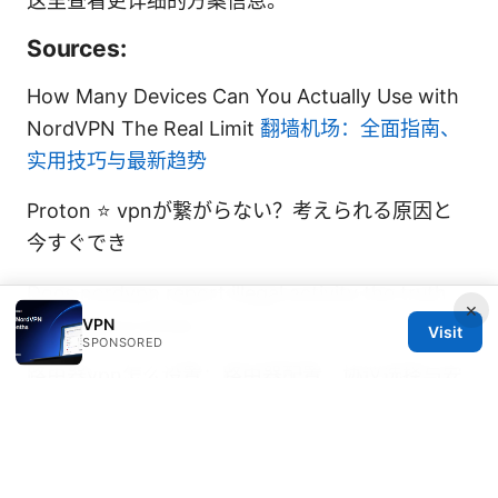
这里查看更详细的方案信息。
Sources:
How Many Devices Can You Actually Use with
NordVPN The Real Limit
翻墙机场：全面指南、
实用技巧与最新趋势
Proton ⭐ vpnが繋がらない？考えられる原因と
今すぐでき
Does nordvpn report illegal activity the truth
×
you need to know
VPN
Visit
SPONSORED
路由器vpn怎么设置：路由器配置、协议选择与安
全优化的完整指南
翻墙 mac 全面指南：在 mac 上选择、安装与优化
VPN 的实用攻略