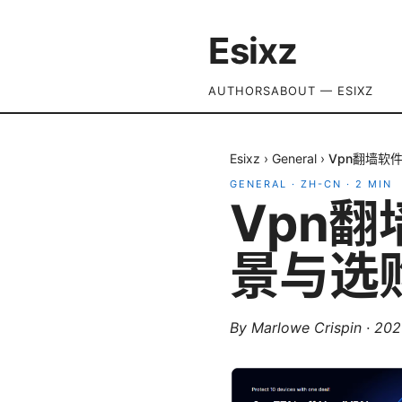
Esixz
AUTHORS
ABOUT — ESIXZ
Esixz
›
General
›
Vpn翻墙软
GENERAL
·
ZH-CN
·
2
MIN
Vpn
景与选
By
Marlowe Crispin
·
20