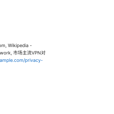
, Wikipedia -
e_network, 市场主流VPN对
mple.com/privacy-