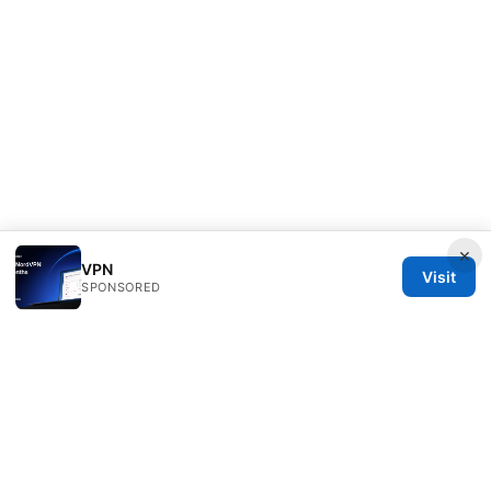
×
VPN
Visit
SPONSORED
Esixz LLC
Unter den Linden 21
Berlin, Berlin, 10115
DE
press@esixz.com
+49 30 7066966