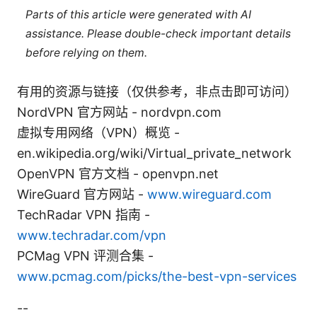
Parts of this article were generated with AI
assistance. Please double-check important details
before relying on them.
有用的资源与链接（仅供参考，非点击即可访问）
NordVPN 官方网站 - nordvpn.com
虚拟专用网络（VPN）概览 -
en.wikipedia.org/wiki/Virtual_private_network
OpenVPN 官方文档 - openvpn.net
WireGuard 官方网站 -
www.wireguard.com
TechRadar VPN 指南 -
www.techradar.com/vpn
PCMag VPN 评测合集 -
www.pcmag.com/picks/the-best-vpn-services
--