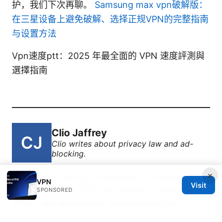
护，我们下次再聊。
Samsung max vpn破解版：
在三星设备上避免破解、选择正规VPN的完整指南
与设置方法
Vpn速度ptt：2025 年最全面的 VPN 速度評測與
選擇指南
Clio Jaffrey
Clio writes about privacy law and ad-
blocking.
×
Clio Jaffrey has been writing about consumer
VPN
Visit
technology since 2018, with bylines covering
SPONSORED
privacy law, ad-blocking, and streaming geo-
unblocking. Approaches each review by setting up