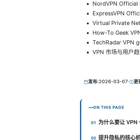
NordVPN Official
ExpressVPN Offici
Virtual Private N
How-To Geek VPN
TechRadar VPN g
VPN 市场与用户趋
发布:
2026-03-07
·
更
ON THIS PAGE
为什么要让 VPN
提升隐私的核心