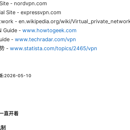
 Site - nordvpn.com
al Site - expressvpn.com
etwork - en.wikipedia.org/wiki/Virtual_private_networ
 Guide -
www.howtogeek.com
uide -
www.techradar.com/vpn
势 -
www.statista.com/topics/2465/vpn
新:
2026-05-10
 一直开着
机制