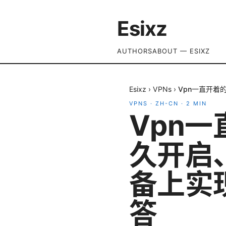
Esixz
AUTHORS
ABOUT — ESIXZ
Esixz
›
VPNs
›
Vpn一直开
VPNS
·
ZH-CN
·
2
MIN
Vpn
久开启
备上实
答