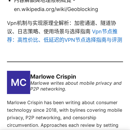
內容解鎖與地理限制概覽 -
en.wikipedia.org/wiki/Geoblocking
Vpn机制与实现原理全解析：加密通道、隧道协
议、日志策略、使用场景与选择指南
Vpn节点推
荐：高性价比、低延迟的VPN节点选择指南与评测
Marlowe Crispin
Marlowe writes about mobile privacy and
P2P networking.
Marlowe Crispin has been writing about consumer
technology since 2018, with bylines covering mobile
privacy, P2P networking, and censorship
circumvention. Approaches each review by setting