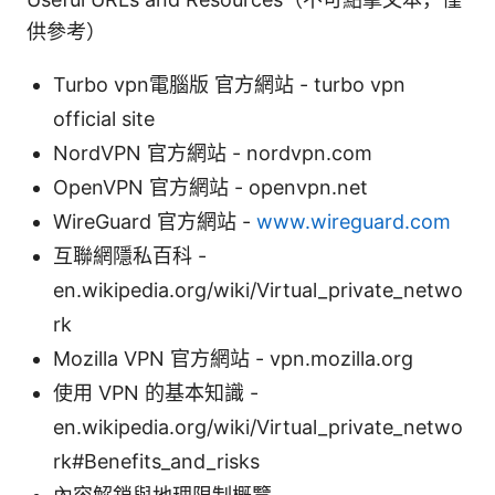
供參考）
Turbo vpn電腦版 官方網站 - turbo vpn
official site
NordVPN 官方網站 - nordvpn.com
OpenVPN 官方網站 - openvpn.net
WireGuard 官方網站 -
www.wireguard.com
互聯網隱私百科 -
en.wikipedia.org/wiki/Virtual_private_netwo
rk
Mozilla VPN 官方網站 - vpn.mozilla.org
使用 VPN 的基本知識 -
en.wikipedia.org/wiki/Virtual_private_netwo
rk#Benefits_and_risks