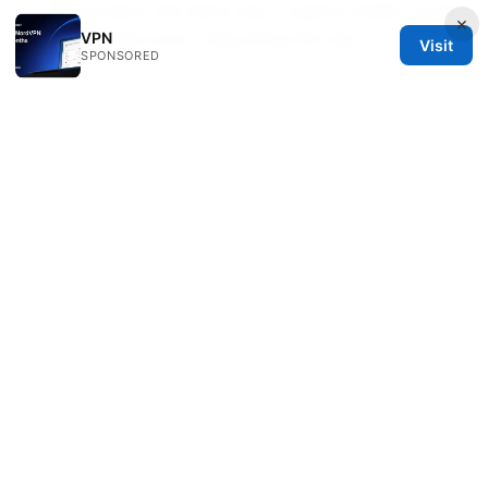
up the product the same way a typical reader would
×
and recording every snag along the way.
VPN
Visit
SPONSORED
© 2026 Esixz. All rights reserved.
Esixz LLC
Unter den Linden 21
Berlin, Berlin, 10115
DE
press@esixz.com
+49 30 7066966
About
Privacy Policy
Terms of Use